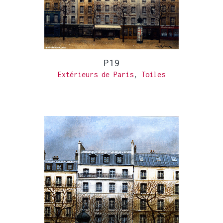
P19
Extérieurs de Paris
,
Toiles