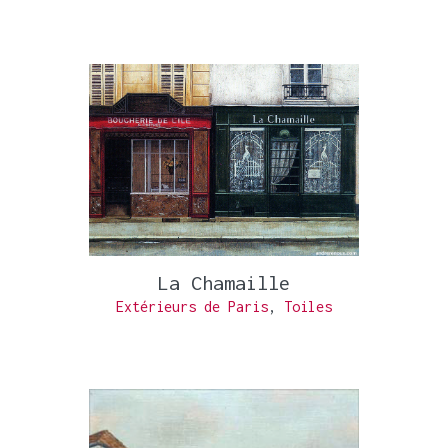
La Chamaille
Extérieurs de Paris
,
Toiles