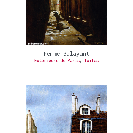
Femme Balayant
Extérieurs de Paris
,
Toiles