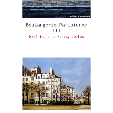
Boulangerie Parisienne
III
Extérieurs de Paris
,
Toiles